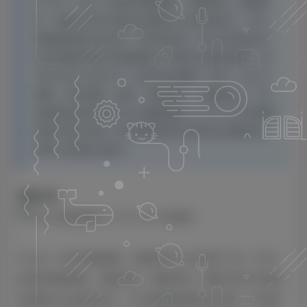
作工具！它是一款拥有视频编辑，视频剪辑，视频拼
接，视频分割等功能的短视频与vlog剪辑软件，专为
视频编辑爱好者定制，即使零基础，也可以用这款专
业的视频剪辑软件视频编辑工具制作出爆款视频，成
为各大热门社交平台（如抖音短视频、快手、火山小
视频、西瓜视频、微拍、梨视频等）的视频达人！资
源参数[资源名称]YouCut视频编辑 v1.701.1214 高级版
[更新日期] 2025-12-09[资费说明] 使用完全免费[安全
说明] 无病毒/无插件...
资源介绍
YouCut – 最佳视频编辑，视频剪辑与vlog制作工具！它是一
款拥有视频编辑，视频剪辑，视频拼接，视频分割等功能的
短视频与vlog剪辑软件，专为视频编辑爱好者定制，即使零