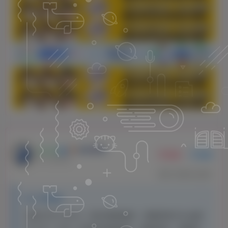
鱼见海
关注
私信
8个月前发布
0
84
30
文章摘要
资源介绍 YouCut – 最佳视频编辑，视频剪辑与vlog制