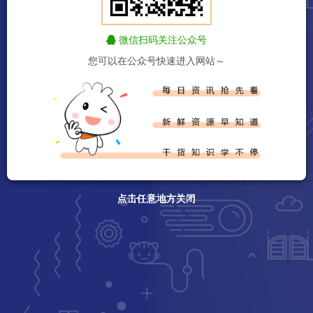
微信扫码关注公众号
您可以在公众号快速进入网站～
点击任意地方关闭
点击任意地方关闭
点击任意地方关闭
点击任意地方关闭
点击任意地方关闭
点击任意地方关闭