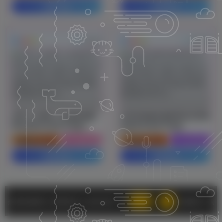
查看资源
查看资源
09-02
09-02
红警弹幕
咒语旅团
星际2八地
手机号，
游戏
弹幕游戏
图
车牌号测
评软件
198
128
128
88
鱼币
鱼币
鱼币
鱼币
织梦cms模板 白色婚纱摄影
织梦高端婚纱摄影网站织梦模
网站源码[自适应手机版]
板源码自适应手机端
付费资源
29.9
# 鱼见海资源网
# 免费网站
付费资源
# 源码下载
29.9
# 鱼见海资源网
鱼币
鱼币
查看资源
查看资源
赶紧收藏我们,查看更多心仪的内容？按
Ctrl
+
D
收藏我们 或