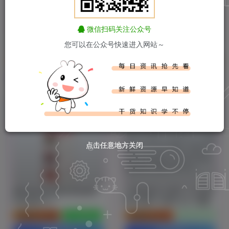
微信扫码关注公众号
首发：脱离公众号三天情侣系
您可以在公众号快速进入网站～
统H5源码！短信登入+自动匹
配+分销躺赚，全套搭建教
付费资源
288
# 鱼见海资源网
# 鱼见海科技
付费资源
# ps
198
# 鱼见海资源网
鱼币
鱼币
程！
涉案查询系统源码3.2版下载-
查看资源
查看资源
婚姻涉诉多接口查询系统《鱼
见海科技》
02-17
09-03
点击任意地方关闭
点击任意地方关闭
最新修复婚恋相亲系统源码
H5漂流瓶交友源码 社交漂流
红娘金媒10.3
瓶H5源码+对接Z支付+视频教
程
付费资源
288
# 鱼见海科技
付费资源
19.9
# 鱼见海资源网
鱼币
鱼币