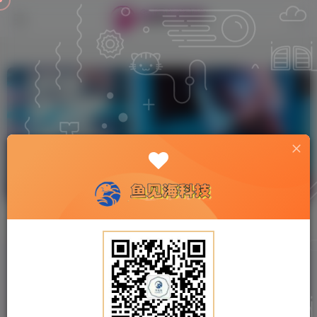
婚庆交友源码
排序
更新
浏览
点赞
评论
09-15
06-15