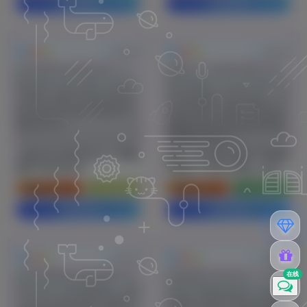
查看资源
查看资源
09-03
09-03
全套的交友程序交友门户网站
附近人交友聊天聊空气系统程
源码下载 带APP
序源码 可自动打招呼+自动发
视频通话 聊天机器人
付费资源
29.9
# 鱼见海资源网
# 交友
付费资源
# 婚庆
9.9
# 鱼见海资源网
#
鱼币
鱼币
查看资源
查看资源
09-03
09-03
在线