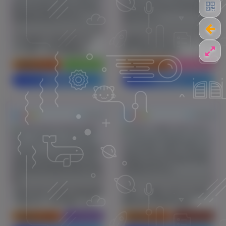
PHP脉聊交友网站源码 带
绚丽彩虹同学录V1.5 fix – 完
APP源码+安装视频教程_源
整开源修复版源码
码下载
付费资源
19.9
# 鱼见海资源网
# APP
付费资源
# 手机APP
19.9
# 鱼见海资源网
鱼币
鱼币
查看资源
查看资源
09-03
09-02
全新红娘交友系统定制版源码
织梦cms模板 响应式自适应
| 相亲交友小程序源码 全开源
摄影婚纱相册网站源码
可二开
付费资源
59.9
# 鱼见海资源网
# 交友
付费资源
# 婚庆
29.9
# 鱼见海资源网
鱼币
鱼币