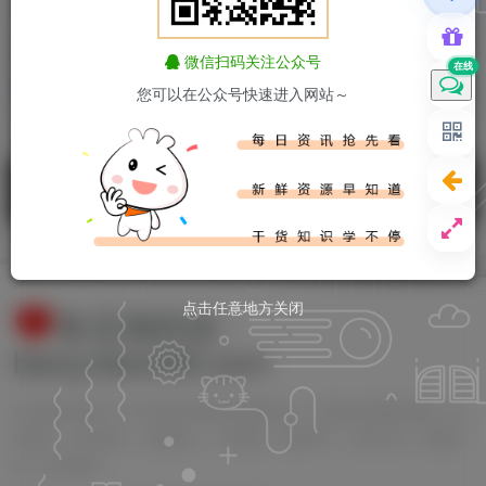
鲁大师v6.1026.4575.401单
鲁大师v6.1026.4565.326单
文件版 《鱼见海科技》
文件版 《鱼见海科技》
免费资源
电脑软件
免费资源
电脑软件
微信扫码关注公众号
在线
查看资源
查看资源
您可以在公众号快速进入网站～
赶紧收藏我们,查看更多心仪的内容？按
Ctrl
+
D
收藏我们 或
发现更多
点击任意地方关闭
鱼见海科技・
bwzy.bwxt88.com
鱼见海科技致力于分享优质实用的互联网资源，内容包括有网站搭建、建
站源码、样式特效、主题美化、子比教程、精品PPT、实用工具、素材资
源、技术教程！