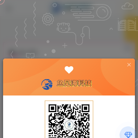
鲁大师v
排序
更新
浏览
点赞
评论
04-09
03-30