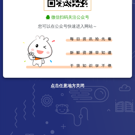
微信扫码关注公众号
您可以在公众号快速进入网站～
点击任意地方关闭
点击任意地方关闭
点击任意地方关闭
点击任意地方关闭
点击任意地方关闭
点击任意地方关闭