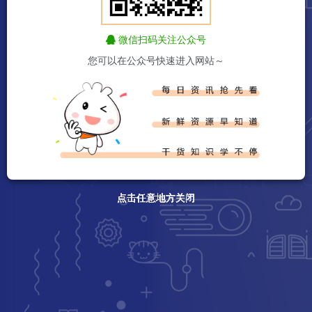
微信扫码关注公众号
您可以在公众号快速进入网站～
点击任意地方关闭
点击任意地方关闭
点击任意地方关闭
点击任意地方关闭
点击任意地方关闭
点击任意地方关闭