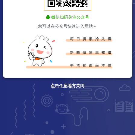
微信扫码关注公众号
您可以在公众号快速进入网站～
点击任意地方关闭
点击任意地方关闭
点击任意地方关闭
点击任意地方关闭
点击任意地方关闭
点击任意地方关闭