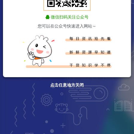
微信扫码关注公众号
您可以在公众号快速进入网站～
点击任意地方关闭
点击任意地方关闭
点击任意地方关闭
点击任意地方关闭
点击任意地方关闭
点击任意地方关闭