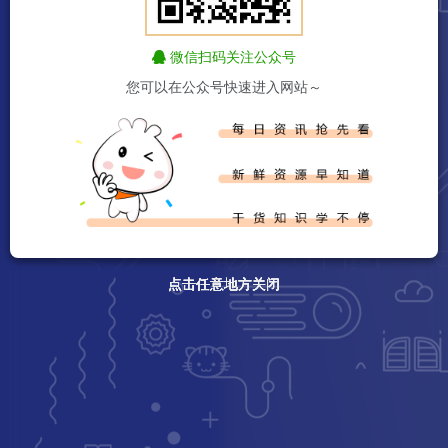
微信扫码关注公众号
您可以在公众号快速进入网站～
点击任意地方关闭
点击任意地方关闭
点击任意地方关闭
点击任意地方关闭
点击任意地方关闭
点击任意地方关闭