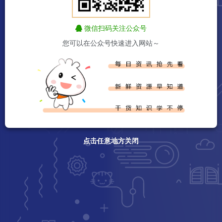
微信扫码关注公众号
您可以在公众号快速进入网站～
点击任意地方关闭
点击任意地方关闭
点击任意地方关闭
点击任意地方关闭
点击任意地方关闭
点击任意地方关闭