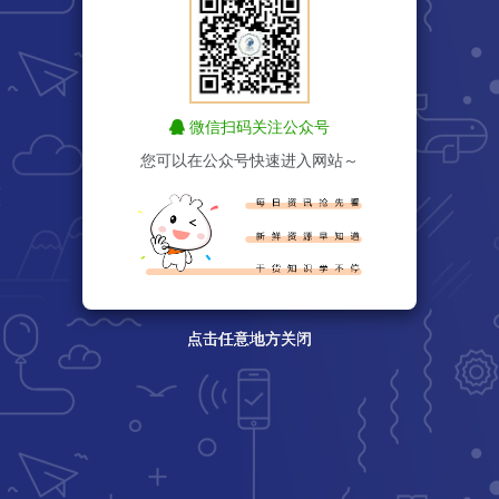
微信扫码关注公众号
您可以在公众号快速进入网站～
点击任意地方关闭
点击任意地方关闭
点击任意地方关闭