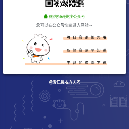
微信扫码关注公众号
您可以在公众号快速进入网站～
点击任意地方关闭
点击任意地方关闭
点击任意地方关闭
点击任意地方关闭
点击任意地方关闭
点击任意地方关闭