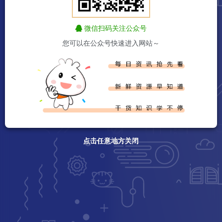
微信扫码关注公众号
您可以在公众号快速进入网站～
点击任意地方关闭
点击任意地方关闭
点击任意地方关闭
点击任意地方关闭
点击任意地方关闭
点击任意地方关闭
点击任意地方关闭