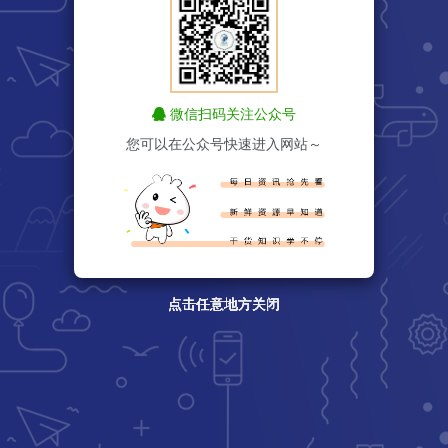
微信扫码关注公众号
您可以在公众号快速进入网站～
点击任意地方关闭
点击任意地方关闭
点击任意地方关闭
点击任意地方关闭
点击任意地方关闭
点击任意地方关闭
点击任意地方关闭