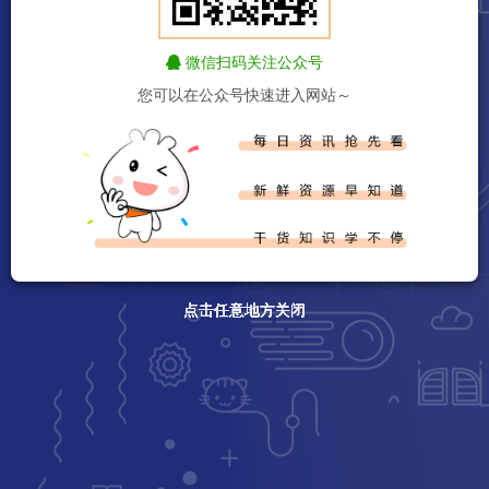
微信扫码关注公众号
您可以在公众号快速进入网站～
点击任意地方关闭
点击任意地方关闭
点击任意地方关闭
点击任意地方关闭
点击任意地方关闭
点击任意地方关闭