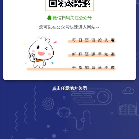
微信扫码关注公众号
您可以在公众号快速进入网站～
点击任意地方关闭
点击任意地方关闭
点击任意地方关闭
点击任意地方关闭
点击任意地方关闭
点击任意地方关闭