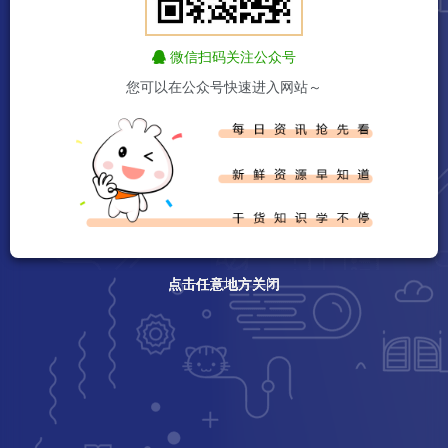
微信扫码关注公众号
您可以在公众号快速进入网站～
点击任意地方关闭
点击任意地方关闭
点击任意地方关闭
点击任意地方关闭
点击任意地方关闭
点击任意地方关闭