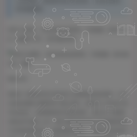
心优势显著：赛道避开标码女装内卷，大码女性群体
对价格敏感度...
抖音小众赛道，大码女装AI反差带货，不用直播，每天6条作
品，橱窗卖7万件，保守佣金30W+
项目介绍：
项目是一款聚焦抖音大码女装小众赛道的轻创业项目，以“AI
生成反差素材+橱窗带货”为核心模式，精准切入大码女性“难
寻合身美衣、渴望显瘦变美”的刚性需求。项目主打“我很胖
但很会穿”的核心人设，通过“微胖形象首图+同款显瘦穿搭展
示”的强烈视觉反差，传递积极穿搭理念，快速引发目标用户