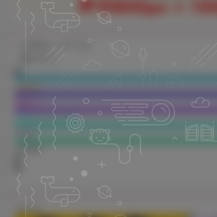
感谢赞助，文字广告位
立即入驻
省钱网站
AI数字人
弹幕游戏（无人直播）
引流宝
礼金系统
立即入驻