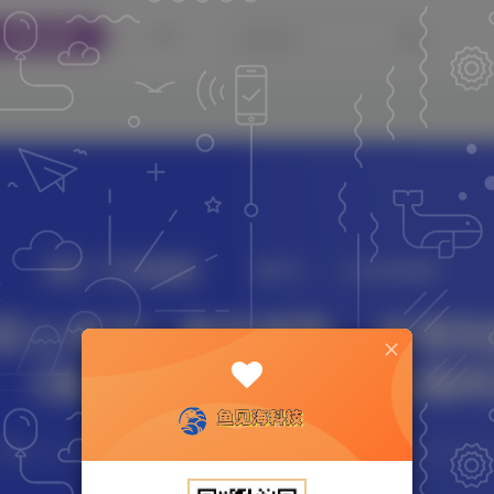
网站源码
热门
活动线报
薅羊毛
鱼见海资源网
匠心有沃” 接码领取，坐等到
 《鱼见海科技》 《鱼见海
鱼见海
0
4分钟
2023-09-01
527
该作者已发布207