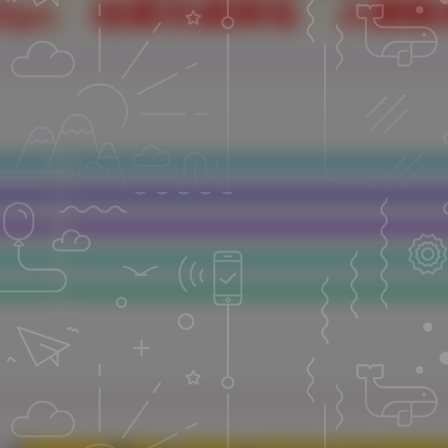
省
A
弹
引
礼