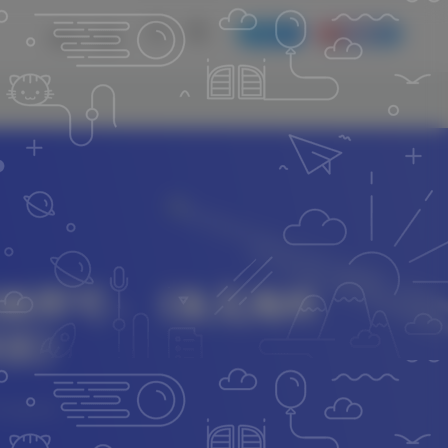
发布
开通会员
登录
注册
账即可~ 《鱼见海科
科技》
51篇文章