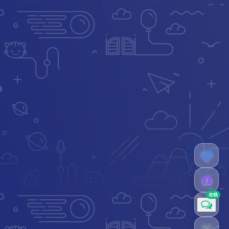
专属内容无限访问
下载权限提升至最高级
专属网站付费美化优惠
VIP会员卡
海量积分奖励
免费下载更多精品资源
成长经验值
¥198
多种实物奖品
¥398
人工客服
在线