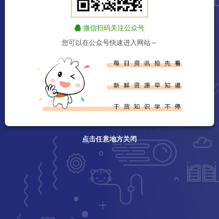
微信扫码关注公众号
您可以在公众号快速进入网站～
点击任意地方关闭
点击任意地方关闭
点击任意地方关闭
点击任意地方关闭