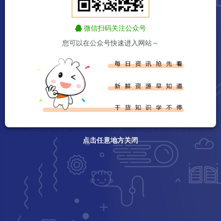
微信扫码关注公众号
您可以在公众号快速进入网站～
点击任意地方关闭
点击任意地方关闭
点击任意地方关闭
点击任意地方关闭