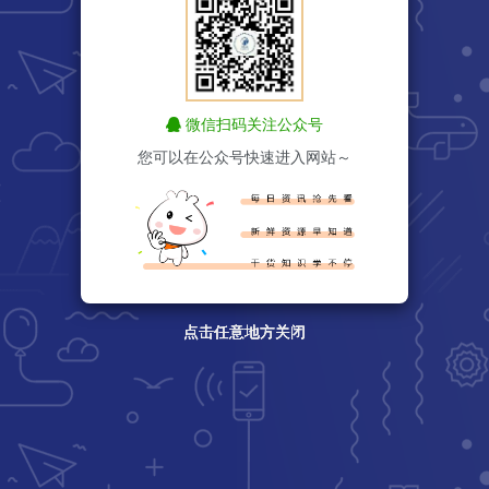
微信扫码关注公众号
您可以在公众号快速进入网站～
点击任意地方关闭
点击任意地方关闭
点击任意地方关闭
点击任意地方关闭